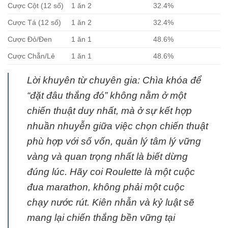
Cược Cột (12 số)
1 ăn 2
32.4%
Cược Tá (12 số)
1 ăn 2
32.4%
Cược Đỏ/Đen
1 ăn 1
48.6%
Cược Chẵn/Lẻ
1 ăn 1
48.6%
Lời khuyên từ chuyên gia: Chìa khóa để
“đặt đâu thắng đó” không nằm ở một
chiến thuật duy nhất, mà ở sự kết hợp
nhuần nhuyễn giữa việc chọn chiến thuật
phù hợp với số vốn, quản lý tâm lý vững
vàng và quan trọng nhất là biết dừng
đúng lúc. Hãy coi Roulette là một cuộc
đua marathon, không phải một cuộc
chạy nước rút. Kiên nhẫn và kỷ luật sẽ
mang lại chiến thắng bền vững tại