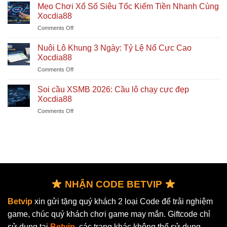
Bắt
2026
Mẹo Chơi Xổ Số Siêu Tốc Kiếm Tiền Nhanh Cùng
Lô
chính
Xocdia88
Rơi:
xác
on
Comments Off
Bí
nhất
Mẹo
Kíp
tại
Chơi
Chơi
Nuôi Lô Khung 3 Ngày: Tỷ Lệ Nổ Cực Cao
Xocdia88
Xổ
Ít
Xocdia88
Số
Vốn
on
Comments Off
Siêu
Lời
Nuôi
Tốc
Nhiều
Lô
Kiếm
Soi cầu XSMB 2026: Cầu lô chạy cực đẹp
Tại
Khung
Tiền
Xocdia88
Xocdia88
3
Nhanh
on
Comments Off
Ngày:
Cùng
Soi
Tỷ
Xocdia88
cầu
Lệ
XSMB
Nổ
2026:
Cực
Cầu
Cao
lô
Xocdia88
chạy
cực
NHẬN CODE BETVIP
đẹp
Xocdia88
Betvip
xin gửi tặng quý khách 2 loại Code để trải nghiệm
game, chúc quý khách chơi game may mắn. Giftcode chỉ
sử dụng tại
Betvip
, các trang khác không thể sử dụng.