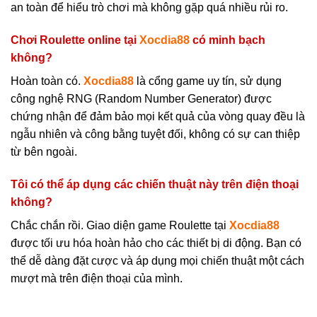
an toàn để hiểu trò chơi mà không gặp quá nhiều rủi ro.
Chơi Roulette online tại
Xocdia88
có minh bạch
không?
Hoàn toàn có.
Xocdia88
là cổng game uy tín, sử dụng
công nghệ RNG (Random Number Generator) được
chứng nhận để đảm bảo mọi kết quả của vòng quay đều là
ngẫu nhiên và công bằng tuyệt đối, không có sự can thiệp
từ bên ngoài.
Tôi có thể áp dụng các chiến thuật này trên điện thoại
không?
Chắc chắn rồi. Giao diện game Roulette tại
Xocdia88
được tối ưu hóa hoàn hảo cho các thiết bị di động. Bạn có
thể dễ dàng đặt cược và áp dụng mọi chiến thuật một cách
mượt mà trên điện thoại của mình.