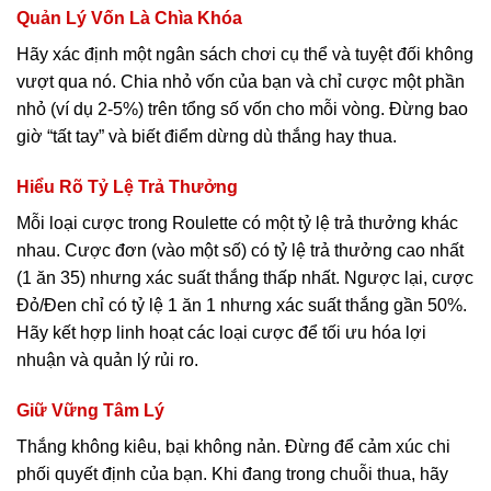
Quản Lý Vốn Là Chìa Khóa
Hãy xác định một ngân sách chơi cụ thể và tuyệt đối không
vượt qua nó. Chia nhỏ vốn của bạn và chỉ cược một phần
nhỏ (ví dụ 2-5%) trên tổng số vốn cho mỗi vòng. Đừng bao
giờ “tất tay” và biết điểm dừng dù thắng hay thua.
Hiểu Rõ Tỷ Lệ Trả Thưởng
Mỗi loại cược trong Roulette có một tỷ lệ trả thưởng khác
nhau. Cược đơn (vào một số) có tỷ lệ trả thưởng cao nhất
(1 ăn 35) nhưng xác suất thắng thấp nhất. Ngược lại, cược
Đỏ/Đen chỉ có tỷ lệ 1 ăn 1 nhưng xác suất thắng gần 50%.
Hãy kết hợp linh hoạt các loại cược để tối ưu hóa lợi
nhuận và quản lý rủi ro.
Giữ Vững Tâm Lý
Thắng không kiêu, bại không nản. Đừng để cảm xúc chi
phối quyết định của bạn. Khi đang trong chuỗi thua, hãy