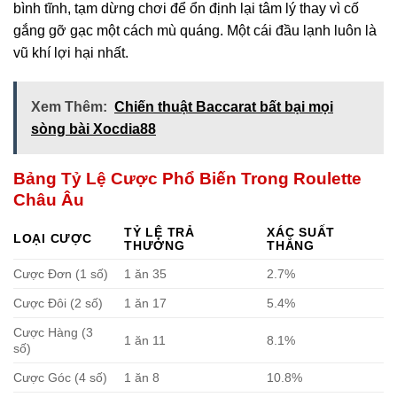
bình tĩnh, tạm dừng chơi để ổn định lại tâm lý thay vì cố
gắng gỡ gạc một cách mù quáng. Một cái đầu lạnh luôn là
vũ khí lợi hại nhất.
Xem Thêm:
Chiến thuật Baccarat bất bại mọi
sòng bài Xocdia88
Bảng Tỷ Lệ Cược Phổ Biến Trong Roulette
Châu Âu
TỶ LỆ TRẢ
XÁC SUẤT
LOẠI CƯỢC
THƯỞNG
THẮNG
Cược Đơn (1 số)
1 ăn 35
2.7%
Cược Đôi (2 số)
1 ăn 17
5.4%
Cược Hàng (3
1 ăn 11
8.1%
số)
Cược Góc (4 số)
1 ăn 8
10.8%