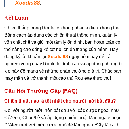
Xocdia88
.
Kết Luận
Chiến thắng trong Roulette không phải là điều không thể.
Bằng cách áp dụng các chiến thuật thông minh, quản lý
vốn chặt chẽ và giữ một tâm lý ổn định, bạn hoàn toàn có
thể nâng cao đáng kể cơ hội chiến thắng của mình. Hãy
đăng ký tài khoản tại
Xocdia88
ngay hôm nay để trải
nghiệm vòng quay Roulette đỉnh cao và áp dụng những bí
kíp này để mang về những phần thưởng giá trị. Chúc bạn
may mắn và trở thành một cao thủ Roulette thực thụ!
Câu Hỏi Thường Gặp (FAQ)
Chiến thuật nào là tốt nhất cho người mới bắt đầu?
Đối với người mới, nên bắt đầu với các cược ngoài như
Đỏ/Đen, Chẵn/Lẻ và áp dụng chiến thuật Martingale hoặc
D’Alembert với mức cược nhỏ để làm quen. Đây là cách