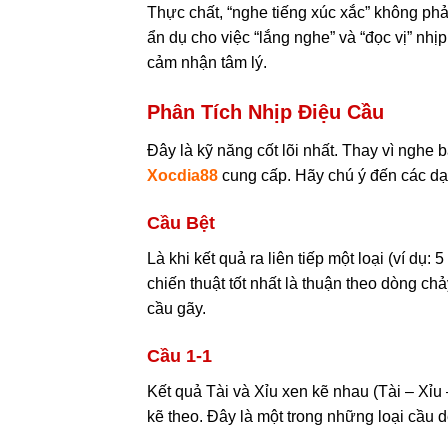
Thực chất, “nghe tiếng xúc xắc” không ph
ẩn dụ cho việc “lắng nghe” và “đọc vị” nhị
cảm nhận tâm lý.
Phân Tích Nhịp Điệu Cầu
Đây là kỹ năng cốt lõi nhất. Thay vì nghe 
Xocdia88
cung cấp. Hãy chú ý đến các dạ
Cầu Bệt
Là khi kết quả ra liên tiếp một loại (ví dụ: 
chiến thuật tốt nhất là thuận theo dòng ch
cầu gãy.
Cầu 1-1
Kết quả Tài và Xỉu xen kẽ nhau (Tài – Xỉu
kẽ theo. Đây là một trong những loại cầu d