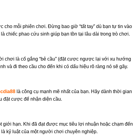
 cho mỗi phiên chơi. Đừng bao giờ “tất tay” dù bạn tự tin vào
 chiếc phao cứu sinh giúp bạn tồn tại lâu dài trong trò chơi.
ời chơi là cố gắng “bẻ cầu” (đặt cược ngược lại với xu hướng
ình và đi theo cầu cho đến khi có dấu hiệu rõ ràng nó sẽ gãy.
cdia88
là công cụ mạnh mẽ nhất của bạn. Hãy dành thời gian
ầu đặt cược để nhận diện cầu.
ột giới hạn. Khi đã đạt được mục tiêu lợi nhuận hoặc chạm đến
 là kỷ luật của một người chơi chuyên nghiệp.