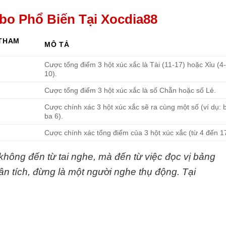
bo Phổ Biến Tại Xocdia88
(THAM
MÔ TẢ
Cược tổng điểm 3 hột xúc xắc là Tài (11-17) hoặc Xỉu (4
10).
Cược tổng điểm 3 hột xúc xắc là số Chẵn hoặc số Lẻ.
Cược chính xác 3 hột xúc xắc sẽ ra cùng một số (ví dụ: 
ba 6).
Cược chính xác tổng điểm của 3 hột xúc xắc (từ 4 đến 1
không đến từ tai nghe, mà đến từ việc đọc vị bảng
ân tích, đừng là một người nghe thụ động. Tại