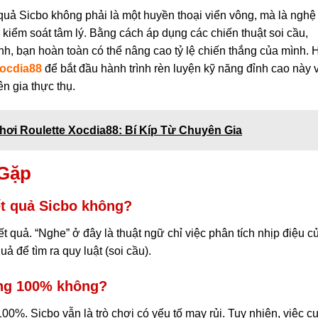
quả Sicbo không phải là một huyền thoại viển vông, mà là nghệ
à kiểm soát tâm lý. Bằng cách áp dụng các chiến thuật soi cầu,
ạnh, bạn hoàn toàn có thể nâng cao tỷ lệ chiến thắng của mình. 
ocdia88
để bắt đầu hành trình rèn luyện kỹ năng đỉnh cao này 
n gia thực thụ.
ơi Roulette Xocdia88: Bí Kíp Từ Chuyên Gia
 Gặp
ết quả Sicbo không?
t quả. “Nghe” ở đây là thuật ngữ chỉ việc phân tích nhịp điệu c
ả để tìm ra quy luật (soi cầu).
ắng 100% không?
0%. Sicbo vẫn là trò chơi có yếu tố may rủi. Tuy nhiên, việc 