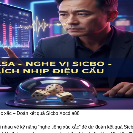
úc xắc – Đoán kết quả Sicbo Xocdia88
i nhau về kỹ năng “nghe tiếng xúc xắc” để dự đoán kết quả Sic