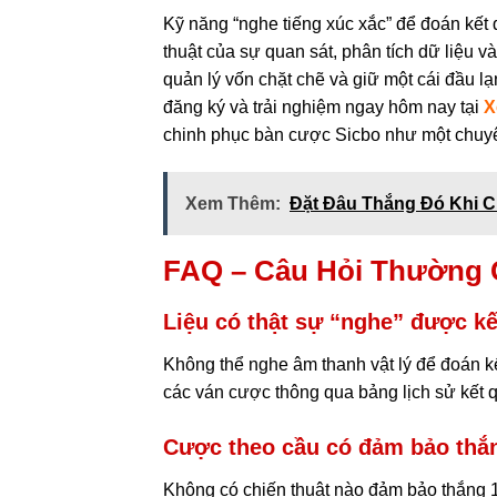
Kỹ năng “nghe tiếng xúc xắc” để đoán kết 
thuật của sự quan sát, phân tích dữ liệu v
quản lý vốn chặt chẽ và giữ một cái đầu l
đăng ký và trải nghiệm ngay hôm nay tại
X
chinh phục bàn cược Sicbo như một chuyê
Xem Thêm:
Đặt Đâu Thắng Đó Khi Ch
FAQ – Câu Hỏi Thường
Liệu có thật sự “nghe” được k
Không thể nghe âm thanh vật lý để đoán kế
các ván cược thông qua bảng lịch sử kết qu
Cược theo cầu có đảm bảo th
Không có chiến thuật nào đảm bảo thắng 10