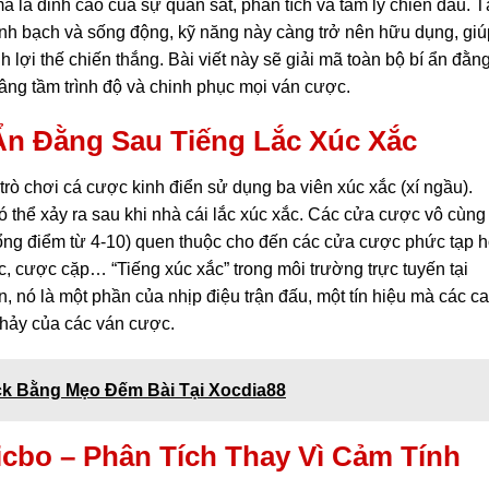
là đỉnh cao của sự quan sát, phân tích và tâm lý chiến đấu. T
nh bạch và sống động, kỹ năng này càng trở nên hữu dụng, giú
lợi thế chiến thắng. Bài viết này sẽ giải mã toàn bộ bí ẩn đằn
nâng tầm trình độ và chinh phục mọi ván cược.
 Ẩn Đằng Sau Tiếng Lắc Xúc Xắc
 trò chơi cá cược kinh điển sử dụng ba viên xúc xắc (xí ngầu).
 thể xảy ra sau khi nhà cái lắc xúc xắc. Các cửa cược vô cùng
(tổng điểm từ 4-10) quen thuộc cho đến các cửa cược phức tạp 
, cược cặp… “Tiếng xúc xắc” trong môi trường trực tuyến tại
, nó là một phần của nhịp điệu trận đấu, một tín hiệu mà các c
chảy của các ván cược.
ck Bằng Mẹo Đếm Bài Tại Xocdia88
icbo – Phân Tích Thay Vì Cảm Tính