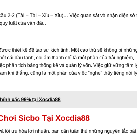
 cầu 2-2 (Tài – Tài – Xỉu – Xỉu)… Việc quan sát và nhận diện s
quy luật của ván đấu.
ược thiết kế để tạo sự kịch tính. Một cao thủ sẽ không bị nhữn
ột cái đầu lạnh, coi âm thanh chỉ là một phần của trải nghiệm,
việc phân tích bảng thống kê và quản lý vốn. Việc giữ vững tâm l
m khi thắng, cũng là một phần của việc “nghe” thấy tiếng nói lý 
chính xác 99% tại Xocdia88
hơi Sicbo Tại Xocdia88
à tối ưu hóa lợi nhuận, bạn cần tuân thủ những nguyên tắc bất 