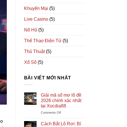
Khuyến Mại
(5)
Live Casino
(5)
Nổ Hũ
(5)
Thể Thao Điện Tử
(5)
Thủ Thuật
(5)
Xổ Số
(5)
BÀI VIẾT MỚI NHẤT
Giải mã sổ mơ lô đề
2026 chính xác nhất
tại Xocdia88
on
Comments Off
Giải
bo
mã
Cách Bắt Lô Rơi: Bí
sổ