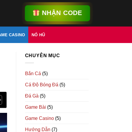
NHẬN CODE
AME CASINO
NỔ HŨ
CHUYÊN MỤC
Bắn Cá
(5)
Cá Độ Bóng Đá
(5)
Đá Gà
(5)
Game Bài
(5)
Game Casino
(5)
Hướng Dẫn
(7)