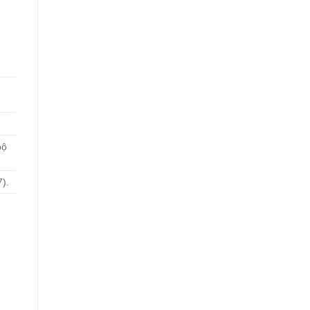
-
bộ
7).