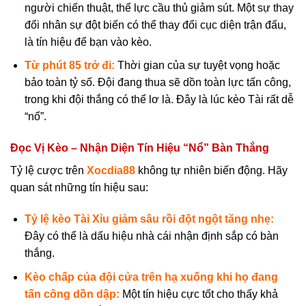
người chiến thuật, thể lực cầu thủ giảm sút. Một sự thay
đổi nhân sự đột biến có thể thay đổi cục diện trận đấu,
là tín hiệu để bạn vào kèo.
Từ phút 85 trở đi:
Thời gian của sự tuyệt vọng hoặc
bảo toàn tỷ số. Đội đang thua sẽ dồn toàn lực tấn công,
trong khi đội thắng có thể lơ là. Đây là lúc kèo Tài rất dễ
“nổ”.
Đọc Vị Kèo – Nhận Diện Tín Hiệu “Nổ” Bàn Thắng
Tỷ lệ cược trên
Xocdia88
không tự nhiên biến động. Hãy
quan sát những tín hiệu sau:
Tỷ lệ kèo Tài Xỉu giảm sâu rồi đột ngột tăng nhẹ:
Đây có thể là dấu hiệu nhà cái nhận định sắp có bàn
thắng.
Kèo chấp của đội cửa trên hạ xuống khi họ đang
tấn công dồn dập:
Một tín hiệu cực tốt cho thấy khả