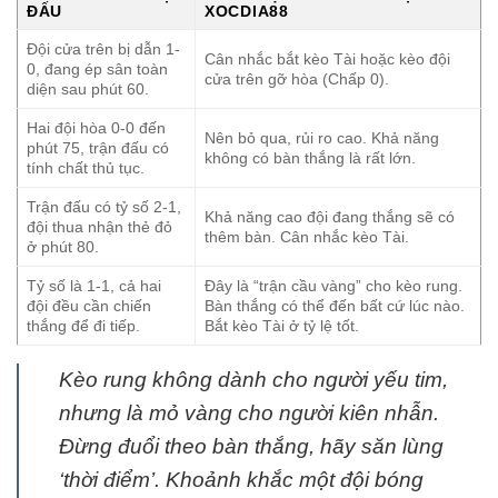
ĐẤU
XOCDIA88
Đội cửa trên bị dẫn 1-
Cân nhắc bắt kèo Tài hoặc kèo đội
0, đang ép sân toàn
cửa trên gỡ hòa (Chấp 0).
diện sau phút 60.
Hai đội hòa 0-0 đến
Nên bỏ qua, rủi ro cao. Khả năng
phút 75, trận đấu có
không có bàn thắng là rất lớn.
tính chất thủ tục.
Trận đấu có tỷ số 2-1,
Khả năng cao đội đang thắng sẽ có
đội thua nhận thẻ đỏ
thêm bàn. Cân nhắc kèo Tài.
ở phút 80.
Tỷ số là 1-1, cả hai
Đây là “trận cầu vàng” cho kèo rung.
đội đều cần chiến
Bàn thắng có thể đến bất cứ lúc nào.
thắng để đi tiếp.
Bắt kèo Tài ở tỷ lệ tốt.
Kèo rung không dành cho người yếu tim,
nhưng là mỏ vàng cho người kiên nhẫn.
Đừng đuổi theo bàn thắng, hãy săn lùng
‘thời điểm’. Khoảnh khắc một đội bóng