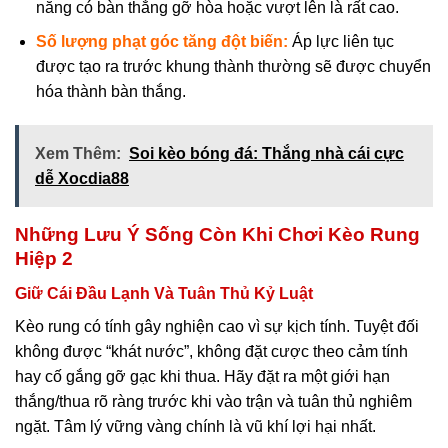
năng có bàn thắng gỡ hòa hoặc vượt lên là rất cao.
Số lượng phạt góc tăng đột biến:
Áp lực liên tục
được tạo ra trước khung thành thường sẽ được chuyển
hóa thành bàn thắng.
Xem Thêm:
Soi kèo bóng đá: Thắng nhà cái cực
dễ Xocdia88
Những Lưu Ý Sống Còn Khi Chơi Kèo Rung
Hiệp 2
Giữ Cái Đầu Lạnh Và Tuân Thủ Kỷ Luật
Kèo rung có tính gây nghiện cao vì sự kịch tính. Tuyệt đối
không được “khát nước”, không đặt cược theo cảm tính
hay cố gắng gỡ gạc khi thua. Hãy đặt ra một giới hạn
thắng/thua rõ ràng trước khi vào trận và tuân thủ nghiêm
ngặt. Tâm lý vững vàng chính là vũ khí lợi hại nhất.