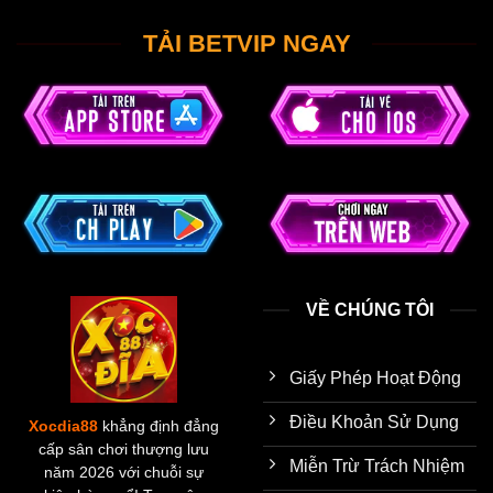
TẢI BETVIP NGAY
VỀ CHÚNG TÔI
Giấy Phép Hoạt Động
Điều Khoản Sử Dụng
Xocdia88
khẳng định đẳng
cấp sân chơi thượng lưu
Miễn Trừ Trách Nhiệm
năm 2026 với chuỗi sự