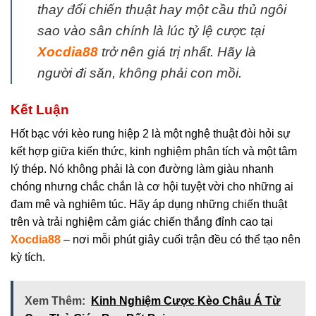
thay đổi chiến thuật hay một cầu thủ ngôi
sao vào sân chính là lúc tỷ lệ cược tại
Xocdia88
trở nên giá trị nhất. Hãy là
người đi săn, không phải con mồi.
Kết Luận
Hốt bạc với kèo rung hiệp 2 là một nghệ thuật đòi hỏi sự
kết hợp giữa kiến thức, kinh nghiệm phân tích và một tâm
lý thép. Nó không phải là con đường làm giàu nhanh
chóng nhưng chắc chắn là cơ hội tuyệt vời cho những ai
đam mê và nghiêm túc. Hãy áp dụng những chiến thuật
trên và trải nghiệm cảm giác chiến thắng đỉnh cao tại
Xocdia88
– nơi mỗi phút giây cuối trận đều có thể tạo nên
kỳ tích.
Xem Thêm:
Kinh Nghiệm Cược Kèo Châu Á Từ