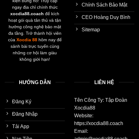
kiện bùng nổ! Truy cập
Chính Sách Bảo Mật
ngay địa chỉ chính thức
xocdia88.coach
để kích
CEO Hoàng Duy Bình
hoạt gói quà tân thủ và tận
hưởng công nghệ bảo mật
Sitemap
đa tầng. Trở thành hội viên
của
Xocdia 88
hôm nay để
sảnh bài trực tuyến cùng
những cơ hội làm giàu
không giới hạn!
HƯỚNG DẪN
LIÊN HỆ
Tên Công Ty: Tập Đoàn
Đăng Ký
Xocdia88
Đăng Nhập
Website:
https://xocdia88.coach
Tải App
Email:
Nạp Tiền
admin@xocdia88.coach