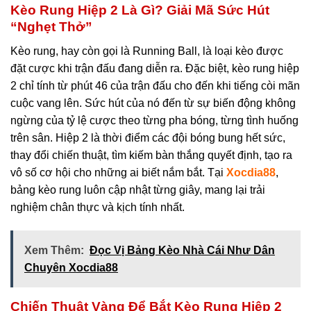
Kèo Rung Hiệp 2 Là Gì? Giải Mã Sức Hút
“Nghẹt Thở”
Kèo rung, hay còn gọi là Running Ball, là loại kèo được
đặt cược khi trận đấu đang diễn ra. Đặc biệt, kèo rung hiệp
2 chỉ tính từ phút 46 của trận đấu cho đến khi tiếng còi mãn
cuộc vang lên. Sức hút của nó đến từ sự biến động không
ngừng của tỷ lệ cược theo từng pha bóng, từng tình huống
trên sân. Hiệp 2 là thời điểm các đội bóng bung hết sức,
thay đổi chiến thuật, tìm kiếm bàn thắng quyết định, tạo ra
vô số cơ hội cho những ai biết nắm bắt. Tại
Xocdia88
,
bảng kèo rung luôn cập nhật từng giây, mang lại trải
nghiệm chân thực và kịch tính nhất.
Xem Thêm:
Đọc Vị Bảng Kèo Nhà Cái Như Dân
Chuyên Xocdia88
Chiến Thuật Vàng Để Bắt Kèo Rung Hiệp 2