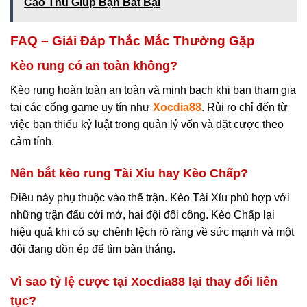
Cao Thủ Giúp Bạn Bất Bại
FAQ – Giải Đáp Thắc Mắc Thường Gặp
Kèo rung có an toàn không?
Kèo rung hoàn toàn an toàn và minh bạch khi bạn tham gia
tại các cổng game uy tín như
Xocdia88
. Rủi ro chỉ đến từ
việc bạn thiếu kỷ luật trong quản lý vốn và đặt cược theo
cảm tính.
Nên bắt kèo rung Tài Xỉu hay Kèo Chấp?
Điều này phụ thuộc vào thế trận. Kèo Tài Xỉu phù hợp với
những trận đấu cởi mở, hai đội đôi công. Kèo Chấp lại
hiệu quả khi có sự chênh lệch rõ ràng về sức mạnh và một
đội đang dồn ép để tìm bàn thắng.
Vì sao tỷ lệ cược tại Xocdia88 lại thay đổi liên
tục?