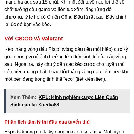
mạng hạ gục sau 15 phút. Khi một đội tuyển có lợi thế về
chất tướng đầu game và liên tục xâm lăng rừng đối
phương, tỷ lệ họ có Chiến Công Đầu là rất cao. Đây chính
là lúc để bạn vào kèo.
Với CS:GO và Valorant
Kèo thắng vòng đấu Pistol (vòng đầu tiên mỗi hiệp) cực kỳ
quan trọng vì nó ảnh hưởng lớn đến kinh tế của các vòng
sau. Ngoài ra, hãy chú ý đến các kèo cược cho tuyển thủ
có nhiều mạng nhất, hoặc đội thắng vòng đấu tiếp theo khi
một bên đang trong tình thế “eco” (tiết kiệm tiền).
Xem Thêm:
KPL: Kinh nghiệm cược Liên Quân
đỉnh cao tại Xocdia88
Phân tích tâm lý thi đấu của tuyển thủ
Esports không chỉ là kỹ năng mà còn là tâm lý. Một tuyển