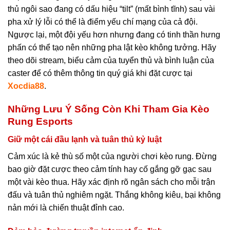
thủ ngôi sao đang có dấu hiệu “tilt” (mất bình tĩnh) sau vài
pha xử lý lỗi có thể là điểm yếu chí mạng của cả đội.
Ngược lại, một đội yếu hơn nhưng đang có tinh thần hưng
phấn có thể tạo nên những pha lật kèo không tưởng. Hãy
theo dõi stream, biểu cảm của tuyển thủ và bình luận của
caster để có thêm thông tin quý giá khi đặt cược tại
Xocdia88
.
Những Lưu Ý Sống Còn Khi Tham Gia Kèo
Rung Esports
Giữ một cái đầu lạnh và tuân thủ kỷ luật
Cảm xúc là kẻ thù số một của người chơi kèo rung. Đừng
bao giờ đặt cược theo cảm tính hay cố gắng gỡ gạc sau
một vài kèo thua. Hãy xác định rõ ngân sách cho mỗi trận
đấu và tuân thủ nghiêm ngặt. Thắng không kiêu, bại không
nản mới là chiến thuật đỉnh cao.