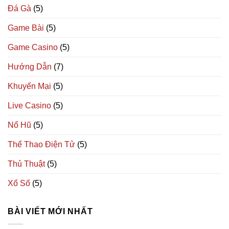
Đá Gà
(5)
Game Bài
(5)
Game Casino
(5)
Hướng Dẫn
(7)
Khuyến Mại
(5)
Live Casino
(5)
Nổ Hũ
(5)
Thể Thao Điện Tử
(5)
Thủ Thuật
(5)
Xổ Số
(5)
BÀI VIẾT MỚI NHẤT