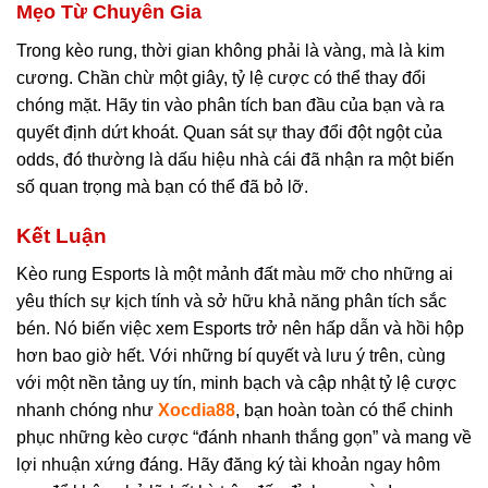
Mẹo Từ Chuyên Gia
Trong kèo rung, thời gian không phải là vàng, mà là kim
cương. Chần chừ một giây, tỷ lệ cược có thể thay đổi
chóng mặt. Hãy tin vào phân tích ban đầu của bạn và ra
quyết định dứt khoát. Quan sát sự thay đổi đột ngột của
odds, đó thường là dấu hiệu nhà cái đã nhận ra một biến
số quan trọng mà bạn có thể đã bỏ lỡ.
Kết Luận
Kèo rung Esports là một mảnh đất màu mỡ cho những ai
yêu thích sự kịch tính và sở hữu khả năng phân tích sắc
bén. Nó biến việc xem Esports trở nên hấp dẫn và hồi hộp
hơn bao giờ hết. Với những bí quyết và lưu ý trên, cùng
với một nền tảng uy tín, minh bạch và cập nhật tỷ lệ cược
nhanh chóng như
Xocdia88
, bạn hoàn toàn có thể chinh
phục những kèo cược “đánh nhanh thắng gọn” và mang về
lợi nhuận xứng đáng. Hãy đăng ký tài khoản ngay hôm