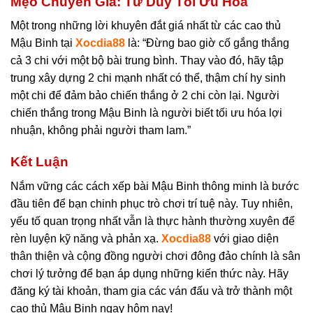
Mẹo Chuyên Gia: Tư Duy Tối Ưu Hóa
Một trong những lời khuyên đắt giá nhất từ các cao thủ
Mậu Binh tại
Xocdia88
là: “Đừng bao giờ cố gắng thắng
cả 3 chi với một bộ bài trung bình. Thay vào đó, hãy tập
trung xây dựng 2 chi mạnh nhất có thể, thậm chí hy sinh
một chi để đảm bảo chiến thắng ở 2 chi còn lại. Người
chiến thắng trong Mậu Binh là người biết tối ưu hóa lợi
nhuận, không phải người tham lam.”
Kết Luận
Nắm vững các cách xếp bài Mậu Binh thông minh là bước
đầu tiên để bạn chinh phục trò chơi trí tuệ này. Tuy nhiên,
yếu tố quan trọng nhất vẫn là thực hành thường xuyên để
rèn luyện kỹ năng và phản xạ.
Xocdia88
với giao diện
thân thiện và cộng đồng người chơi đông đảo chính là sân
chơi lý tưởng để bạn áp dụng những kiến thức này. Hãy
đăng ký tài khoản, tham gia các ván đấu và trở thành một
cao thủ Mậu Binh ngay hôm nay!