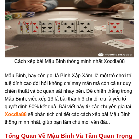
Cách xếp bài Mậu Binh thông minh nhất Xocdia88
Mậu Binh, hay còn gọi là Binh Xập Xám, là một trò chơi trí
tuệ đỉnh cao đòi hỏi không chỉ may mắn mà còn cả tư duy
chiến thuật và óc quan sát nhạy bén. Để chiến thắng trong
Mậu Binh, việc xếp 13 lá bài thành 3 chi tối ưu là yếu tố
quyết định 90% kết quả. Bài viết này từ các chuyên gia tại
Xocdia88
sẽ phân tích chi tiết các cách xếp bài Mậu Binh
thông minh nhất, giúp bạn làm chủ mọi ván đấu.
Tổng Quan Về Mậu Binh Và Tầm Quan Trọng