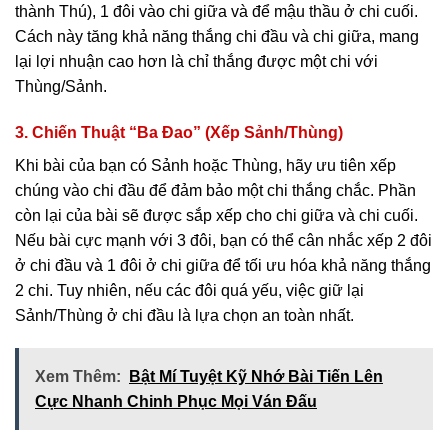
thành Thú), 1 đôi vào chi giữa và để mậu thầu ở chi cuối.
Cách này tăng khả năng thắng chi đầu và chi giữa, mang
lại lợi nhuận cao hơn là chỉ thắng được một chi với
Thùng/Sảnh.
3. Chiến Thuật “Ba Đao” (Xếp Sảnh/Thùng)
Khi bài của bạn có Sảnh hoặc Thùng, hãy ưu tiên xếp
chúng vào chi đầu để đảm bảo một chi thắng chắc. Phần
còn lại của bài sẽ được sắp xếp cho chi giữa và chi cuối.
Nếu bài cực mạnh với 3 đôi, bạn có thể cân nhắc xếp 2 đôi
ở chi đầu và 1 đôi ở chi giữa để tối ưu hóa khả năng thắng
2 chi. Tuy nhiên, nếu các đôi quá yếu, việc giữ lại
Sảnh/Thùng ở chi đầu là lựa chọn an toàn nhất.
Xem Thêm:
Bật Mí Tuyệt Kỹ Nhớ Bài Tiến Lên
Cực Nhanh Chinh Phục Mọi Ván Đấu