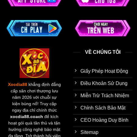
VỀ CHÚNG TÔI
Giấy Phép Hoạt Động
Điều Khoản Sử Dụng
Xocdia88
khẳng định đẳng
cấp sân chơi thượng lưu
Miễn Trừ Trách Nhiệm
năm 2026 với chuỗi sự
kiện bùng nổ! Truy cập
Chính Sách Bảo Mật
ngay địa chỉ chính thức
xocdia88.coach
để kích
CEO Hoàng Duy Bình
hoạt gói quà tân thủ và tận
hưởng công nghệ bảo mật
Sitemap
đa tầng. Trở thành hội viên