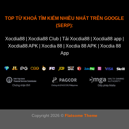
TOP TỪ KHOÁ TÌM KIẾM NHIỀU NHẤT TRÊN GOOGLE
(SERP):
Xocdia88 | Xocdia88 Club | Tải Xocdia88 | Xocdia88 app |
Xocdia88 APK | Xocdia 88 | Xocdia 88 APK | Xocdia 88
App
Copyright 2026 ©
Flatsome Theme