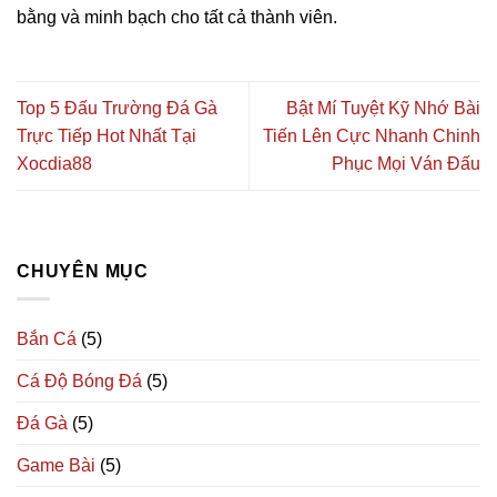
bằng và minh bạch cho tất cả thành viên.
Top 5 Đấu Trường Đá Gà
Bật Mí Tuyệt Kỹ Nhớ Bài
Trực Tiếp Hot Nhất Tại
Tiến Lên Cực Nhanh Chinh
Xocdia88
Phục Mọi Ván Đấu
CHUYÊN MỤC
Bắn Cá
(5)
Cá Độ Bóng Đá
(5)
Đá Gà
(5)
Game Bài
(5)