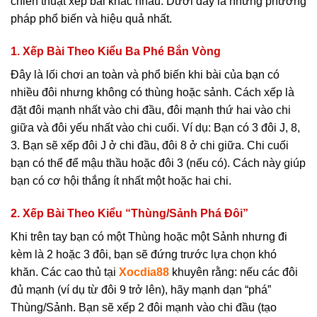
chiến thuật xếp bài khác nhau. Dưới đây là những phương
pháp phổ biến và hiệu quả nhất.
1. Xếp Bài Theo Kiểu Ba Phé Bắn Vòng
Đây là lối chơi an toàn và phổ biến khi bài của bạn có
nhiều đôi nhưng không có thùng hoặc sảnh. Cách xếp là
đặt đôi mạnh nhất vào chi đầu, đôi mạnh thứ hai vào chi
giữa và đôi yếu nhất vào chi cuối. Ví dụ: Bạn có 3 đôi J, 8,
3. Bạn sẽ xếp đôi J ở chi đầu, đôi 8 ở chi giữa. Chi cuối
bạn có thể để mậu thầu hoặc đôi 3 (nếu có). Cách này giúp
bạn có cơ hội thắng ít nhất một hoặc hai chi.
2. Xếp Bài Theo Kiểu “Thùng/Sảnh Phá Đôi”
Khi trên tay bạn có một Thùng hoặc một Sảnh nhưng đi
kèm là 2 hoặc 3 đôi, bạn sẽ đứng trước lựa chọn khó
khăn. Các cao thủ tại
Xocdia88
khuyên rằng: nếu các đôi
đủ mạnh (ví dụ từ đôi 9 trở lên), hãy mạnh dạn “phá”
Thùng/Sảnh. Bạn sẽ xếp 2 đôi mạnh vào chi đầu (tạo