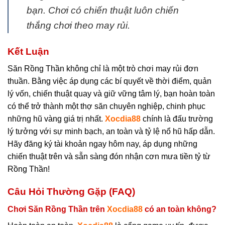
bạn. Chơi có chiến thuật luôn chiến
thắng chơi theo may rủi.
Kết Luận
Săn Rồng Thần không chỉ là một trò chơi may rủi đơn
thuần. Bằng việc áp dụng các bí quyết về thời điểm, quản
lý vốn, chiến thuật quay và giữ vững tâm lý, bạn hoàn toàn
có thể trở thành một thợ săn chuyên nghiệp, chinh phục
những hũ vàng giá trị nhất.
Xocdia88
chính là đấu trường
lý tưởng với sự minh bạch, an toàn và tỷ lệ nổ hũ hấp dẫn.
Hãy đăng ký tài khoản ngay hôm nay, áp dụng những
chiến thuật trên và sẵn sàng đón nhận cơn mưa tiền tỷ từ
Rồng Thần!
Câu Hỏi Thường Gặp (FAQ)
Chơi Săn Rồng Thần trên
Xocdia88
có an toàn không?