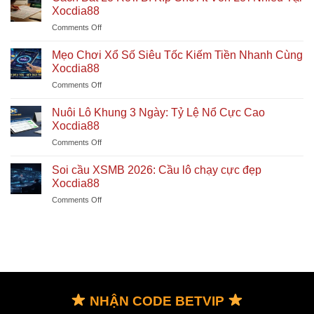
sổ
Xocdia88
mơ
on
Comments Off
lô
Cách
đề
Bắt
2026
Mẹo Chơi Xổ Số Siêu Tốc Kiếm Tiền Nhanh Cùng
Lô
chính
Xocdia88
Rơi:
xác
on
Comments Off
Bí
nhất
Mẹo
Kíp
tại
Chơi
Chơi
Nuôi Lô Khung 3 Ngày: Tỷ Lệ Nổ Cực Cao
Xocdia88
Xổ
Ít
Xocdia88
Số
Vốn
on
Comments Off
Siêu
Lời
Nuôi
Tốc
Nhiều
Lô
Kiếm
Soi cầu XSMB 2026: Cầu lô chạy cực đẹp
Tại
Khung
Tiền
Xocdia88
Xocdia88
3
Nhanh
on
Comments Off
Ngày:
Cùng
Soi
Tỷ
Xocdia88
cầu
Lệ
XSMB
Nổ
2026:
Cực
Cầu
Cao
lô
Xocdia88
chạy
cực
NHẬN CODE BETVIP
đẹp