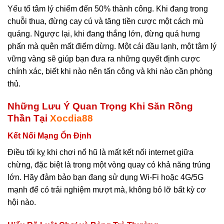
Yếu tố tâm lý chiếm đến 50% thành công. Khi đang trong
chuỗi thua, đừng cay cú và tăng tiền cược một cách mù
quáng. Ngược lại, khi đang thắng lớn, đừng quá hưng
phấn mà quên mất điểm dừng. Một cái đầu lạnh, một tâm lý
vững vàng sẽ giúp bạn đưa ra những quyết định cược
chính xác, biết khi nào nên tấn công và khi nào cần phòng
thủ.
Những Lưu Ý Quan Trọng Khi Săn Rồng
Thần Tại
Xocdia88
Kết Nối Mạng Ổn Định
Điều tối kỵ khi chơi nổ hũ là mất kết nối internet giữa
chừng, đặc biệt là trong một vòng quay có khả năng trúng
lớn. Hãy đảm bảo bạn đang sử dụng Wi-Fi hoặc 4G/5G
mạnh để có trải nghiệm mượt mà, không bỏ lỡ bất kỳ cơ
hội nào.