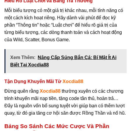
Hiểu Rõ Luật Chơi và Bảng Trả Thưởng
Mỗi biểu tượng có một giá trị khác nhau, mỗi tính năng có
một cách kích hoạt riêng. Hãy dành vài phút để đọc kỹ
phần “Thông tin” hoặc “Luật chơi” để hiểu rõ giá trị của
từng biểu tượng, các dòng thanh toán và cách hoạt động
của Wild, Scatter, Bonus Game.
Xem Thêm:
Nâng Cấp Súng Bắn Cá: Bí Mật Ít Ai
Biết Tại Xocdia88
Tận Dụng Khuyến Mãi Từ
Xocdia88
Đừng quên rằng
Xocdia88
thường xuyên có các chương
trình khuyến mãi nạp tiền, tặng code tân thủ, hoàn trả…
Đây là nguồn vốn bổ sung tuyệt vời giúp bạn có thêm lượt
quay, từ đó gia tăng cơ hội săn được Rồng Thần và nổ hũ.
Bảng So Sánh Các Mức Cược Và Phần