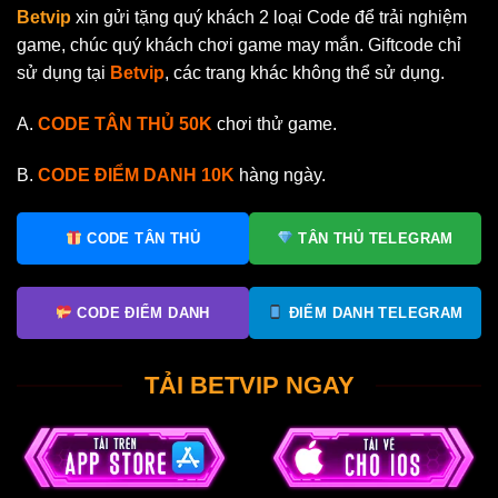
Xocdia88
Betvip
xin gửi tặng quý khách 2 loại Code để trải nghiệm
game, chúc quý khách chơi game may mắn. Giftcode chỉ
sử dụng tại
Betvip
, các trang khác không thể sử dụng.
A.
CODE TÂN THỦ 50K
chơi thử game.
B.
CODE ĐIỂM DANH
10K
hàng ngày.
CODE TÂN THỦ
TÂN THỦ TELEGRAM
CODE ĐIỂM DANH
ĐIỂM DANH TELEGRAM
TẢI BETVIP NGAY