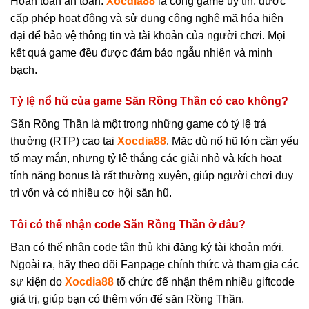
Hoàn toàn an toàn.
Xocdia88
là cổng game uy tín, được
cấp phép hoạt động và sử dụng công nghệ mã hóa hiện
đại để bảo vệ thông tin và tài khoản của người chơi. Mọi
kết quả game đều được đảm bảo ngẫu nhiên và minh
bạch.
Tỷ lệ nổ hũ của game Săn Rồng Thần có cao không?
Săn Rồng Thần là một trong những game có tỷ lệ trả
thưởng (RTP) cao tại
Xocdia88
. Mặc dù nổ hũ lớn cần yếu
tố may mắn, nhưng tỷ lệ thắng các giải nhỏ và kích hoạt
tính năng bonus là rất thường xuyên, giúp người chơi duy
trì vốn và có nhiều cơ hội săn hũ.
Tôi có thể nhận code Săn Rồng Thần ở đâu?
Bạn có thể nhận code tân thủ khi đăng ký tài khoản mới.
Ngoài ra, hãy theo dõi Fanpage chính thức và tham gia các
sự kiện do
Xocdia88
tổ chức để nhận thêm nhiều giftcode
giá trị, giúp bạn có thêm vốn để săn Rồng Thần.