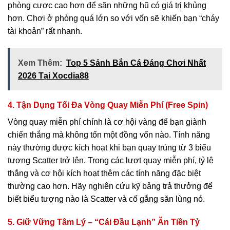
phòng cược cao hơn để săn những hũ có giá trị khủng
hơn. Chơi ở phòng quá lớn so với vốn sẽ khiến bạn “cháy
tài khoản” rất nhanh.
Xem Thêm:
Top 5 Sảnh Bắn Cá Đáng Chơi Nhất
2026 Tại Xocdia88
4. Tận Dụng Tối Đa Vòng Quay Miễn Phí (Free Spin)
Vòng quay miễn phí chính là cơ hội vàng để bạn giành
chiến thắng mà không tốn một đồng vốn nào. Tính năng
này thường được kích hoạt khi bạn quay trúng từ 3 biểu
tượng Scatter trở lên. Trong các lượt quay miễn phí, tỷ lệ
thắng và cơ hội kích hoạt thêm các tính năng đặc biệt
thường cao hơn. Hãy nghiên cứu kỹ bảng trả thưởng để
biết biểu tượng nào là Scatter và cố gắng săn lùng nó.
5. Giữ Vững Tâm Lý – “Cái Đầu Lạnh” Ăn Tiền Tỷ