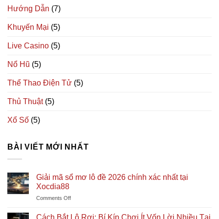
Hướng Dẫn
(7)
Khuyến Mại
(5)
Live Casino
(5)
Nổ Hũ
(5)
Thể Thao Điện Tử
(5)
Thủ Thuật
(5)
Xổ Số
(5)
BÀI VIẾT MỚI NHẤT
Giải mã sổ mơ lô đề 2026 chính xác nhất tại
Xocdia88
on
Comments Off
Giải
mã
Cách Bắt Lô Rơi: Bí Kíp Chơi Ít Vốn Lời Nhiều Tại